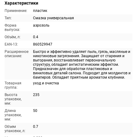
Характеристики
Применение:
пластик
Тип:
Смазка универсальная
Форма
аэрозоль
выпуска:
Объём, л:
0.4
EAN-13:
860529947
Расширенное
Быстро и эффективно удаляет пыль, грязь, масляные и
описание:
никотиновые загрязнения. Защищает от старения и
выгорания, восстанавливает первоначальную
структуру, обладает антистатическим эффектом.
Предназначен для обработки пластиковых и
виниловых деталей салона. Подходит для молдингов и
бамперов. Обладает приятным ароматом клубники.
Товарная
уход и очистка
группа:
Высота
235
упаковки,
мм:
Длина
50
упаковки,
мм:
Объем
0.7
упаковки, л: