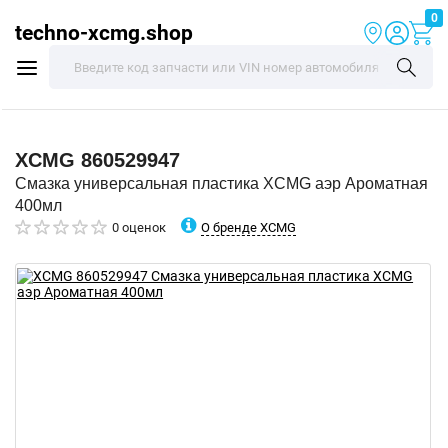
0
techno-xcmg.shop
XCMG
860529947
Смазка универсальная пластика XCMG аэр Ароматная
400мл
О бренде XCMG
0 оценок