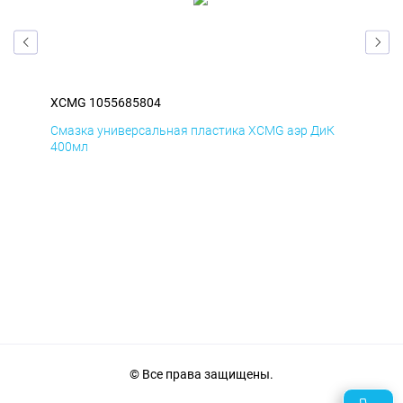
XCMG 1055685804
XC
Д
Смазка универсальная пластика XCMG аэр ДиК
Сма
400мл
40
© Все права защищены.