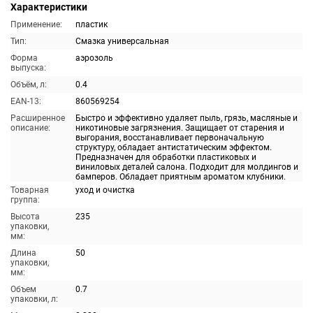
Характеристики
Применение:
пластик
Тип:
Смазка универсальная
Форма
аэрозоль
выпуска:
Объём, л:
0.4
EAN-13:
860569254
Расширенное
Быстро и эффективно удаляет пыль, грязь, масляные и
описание:
никотиновые загрязнения. Защищает от старения и
выгорания, восстанавливает первоначальную
структуру, обладает антистатическим эффектом.
Предназначен для обработки пластиковых и
виниловых деталей салона. Подходит для молдингов и
бамперов. Обладает приятным ароматом клубники.
Товарная
уход и очистка
группа:
Высота
235
упаковки,
мм:
Длина
50
упаковки,
мм:
Объем
0.7
упаковки, л: