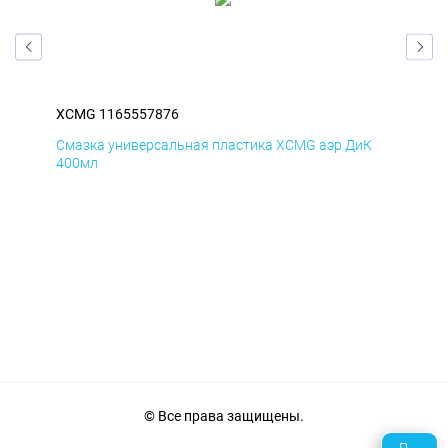
XCMG 1165557876
XC
Д
Смазка универсальная пластика XCMG аэр ДиК
Сма
400мл
40
© Все права защищены.