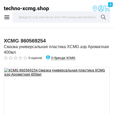
0
techno-xcmg.shop
XCMG
860569254
Смазка универсальная пластика XCMG аэр Ароматная
400мл
О бренде XCMG
0 оценок