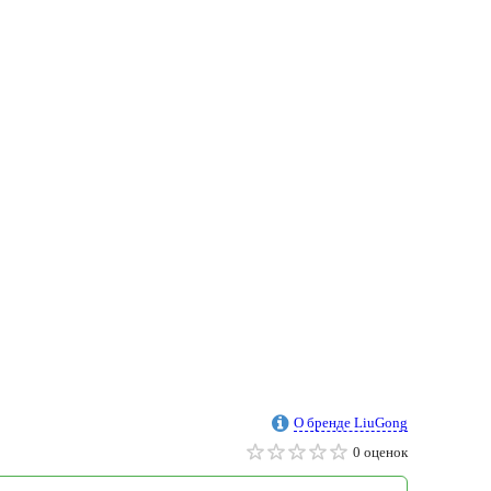
О бренде LiuGong
0 оценок