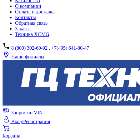
Каталог ТО
О компании
Оплата и доставка
Контакты
Обратная связь
Заказы
Техника XCMG
8 (800) 302-60-92
,
+7(495) 641-80-47
Наши филиалы
Запрос по VIN
Вход/Регистрация
Корзина