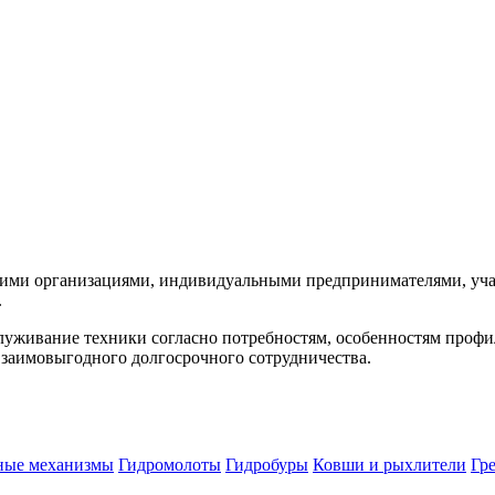
ми организациями, индивидуальными предпринимателями, участ
.
служивание техники согласно потребностям, особенностям проф
взаимовыгодного долгосрочного сотрудничества.
ные механизмы
Гидромолоты
Гидробуры
Ковши и рыхлители
Гр