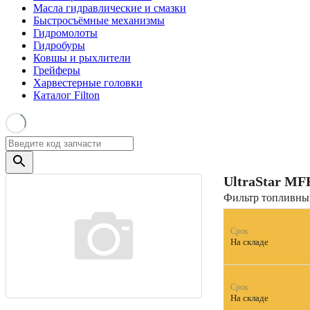
Масла гидравлические и смазки
Быстросъёмные механизмы
Гидромолоты
Гидробуры
Ковшы и рыхлители
Грейферы
Харвестерные головки
Каталог Filton
UltraStar
MFF
Фильтр топливный
Срок
На складе
Срок
На складе