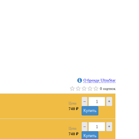
О бренде UltraStar
0 оценок
–
+
Цена
740 ₽
Купить
–
+
Цена
740 ₽
Купить