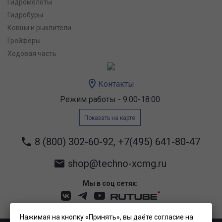
Гидромолоты
Гидробуры
Ковши и рыхлители
Грейферы
Ходовая часть
Контакты
Режим работы - 9:00-18:00
Показать на карте
8 (800) 302-60-92
,
+7(495) 641-80-47
shop@techno-xcmg.ru
Мы в соц сетях:
Нажимая на кнопку «Принять», вы даёте согласие на