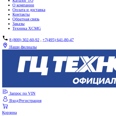
Каталог ТО
О компании
Оплата и доставка
Контакты
Обратная связь
Заказы
Техника XCMG
8 (800) 302-60-92
,
+7(495) 641-80-47
Наши филиалы
Запрос по VIN
Вход/Регистрация
Корзина