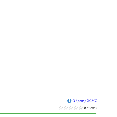
О бренде XCMG
0 оценок