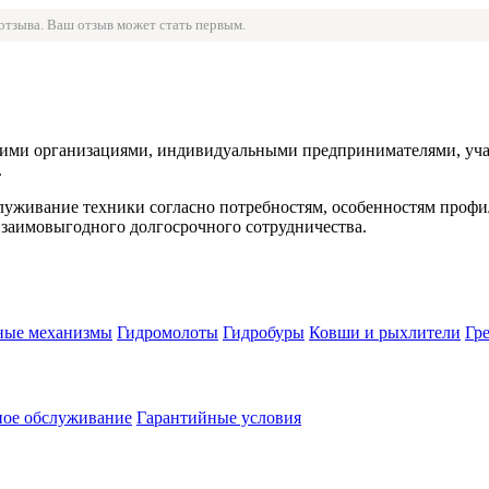
 отзыва. Ваш отзыв может стать первым.
ми организациями, индивидуальными предпринимателями, участ
.
служивание техники согласно потребностям, особенностям проф
взаимовыгодного долгосрочного сотрудничества.
ные механизмы
Гидромолоты
Гидробуры
Ковши и рыхлители
Гр
ное обслуживание
Гарантийные условия