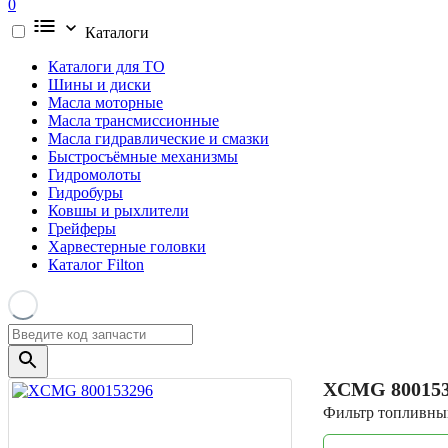
0
Каталоги
Каталоги для ТО
Шины и диски
Масла моторные
Масла трансмиссионные
Масла гидравлические и смазки
Быстросъёмные механизмы
Гидромолоты
Гидробуры
Ковшы и рыхлители
Грейферы
Харвестерные головки
Каталог Filton
XCMG
80015
Фильтр топливный