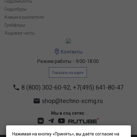
Гидромолоты
Гидробуры
Ковши и рыхлители
Грейферы
Ходовая часть
Контакты
Режим работы - 9:00-18:00
Показать на карте
8 (800) 302-60-92
,
+7(495) 641-80-47
shop@techno-xcmg.ru
Мы в соц сетях:
Нажимая на кнопку «Принять», вы даёте согласие на