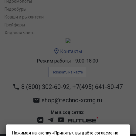
Гидромолоты
Гидробуры
Ковши и рыхлители
Грейферы
Ходовая часть
Контакты
Режим работы - 9:00-18:00
Показать на карте
8 (800) 302-60-92
,
+7(495) 641-80-47
shop@techno-xcmg.ru
Мы в соц сетях:
Нажимая на кнопку «Принять», вы даёте согласие на